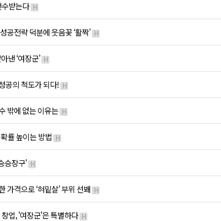
 전수받는다
H
 성공전략 덕분에 웃음꽃 ‘활짝’
H
아낸 ‘여장군’
H
 성공의 척도가 되다!
H
 수 밖에 없는 이유는
H
공확률 높이는 방법
H
'승승장구'
H
한 가격으로 ‘혀밑살’ 부위 선봬
H
 창업, '여장군'은 특별하다
H