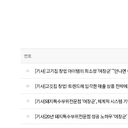
번호
[기사] 고기집 창업 아이템의 희소성 '여장군' "만나면
81
[기사]고깃집 창업! 트렌드에 입각한 매출 상흥 전략에
80
[기사]돼지특수부위전문점 ‘여장군’, 체계적 시스템 기
79
[기사]20년 돼지특수부위전문점 성공 노하우 ‘여장군
78