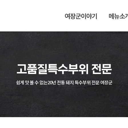
여장군이야기
메뉴소
고품질
특수부위 전문
쉽게 맛 볼 수 없는
20년 전통 돼지 특수부위 전문 여장군