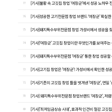
[기사]불황 속 고깃집 창업 ‘여장군’에서 성공 노하우
77
[기사]성공한 고기전문점 창업 브랜드 ‘여장군’ 확실한
76
[기사]돼지특수부위전문점 창업 가성비에서 성공을 찾
75
[기사]‘여장군’ 고깃집 창업이란 무엇인가를 보여주는
74
[기사]돼지특수부위전문점 '여장군' 통한 창업 성공할
73
[기사]고기집 창업은 '여장군'! 가성비에서 확인한 성
72
[기사]기존의 고깃집 창업 틀을 벗겨낸 '여장군', 연일 
71
[기사] 돼지특수부위전문점 창업브랜드 ‘여장군’, 저렴
70
[기사]'최저임금상승 시대', 효과적 인건비 절감 고깃집
69