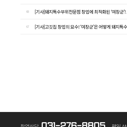
[기사]돼지특수부위전문점 창업에 최적화된 ‘여장군’!
68
[기사]고깃집 창업의 묘수! ‘여장군’은 어떻게 돼지
67
맨끝
031-276-8805
창업상담
평일 AM 