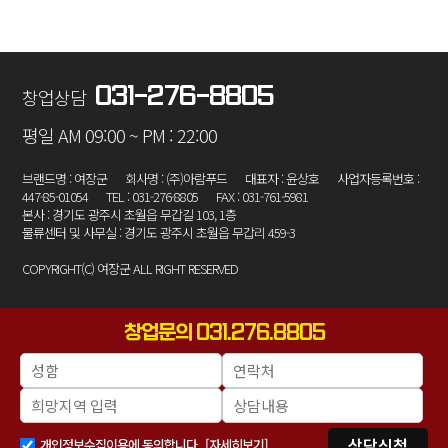
031-276-8805
창업상담
평일 AM 09:00 ~ PM : 22:00
브랜드명 : 여장군
회사명 : (주)아람푸드
대표자 : 윤상호
사업자등록번호 :
447-85-01054
TEL : 031-276-8805
FAX : 031-761-5981
본사 : 경기도 광주시 초월읍 무갑길 103, 1층
물류센터 및 사무실 : 경기도 광주시 초월읍 무갑리 459-3
COPYRIGHT(C) 여장군 ALL RIGHT RESERVED
창업문의 031.276.8805
상담신청
개인정보수집이용에 동의합니다.
[자세히보기]