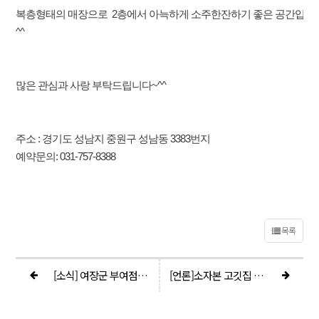
복층형태의 매장으로 2층에서 아늑하게 소주한잔하기 좋은 공간입니
^^
많은 관심과 사랑 부탁드립니다~^^
주소 : 경기도 성남지 중원구 성남동 3383번지
예약문의: 031-757-8388
목록
[소식] 여장군 부여점 오픈~!
[언론]소자본 고깃집 창업, ‘여장군’ 창업의 성공비결 노하우 전수