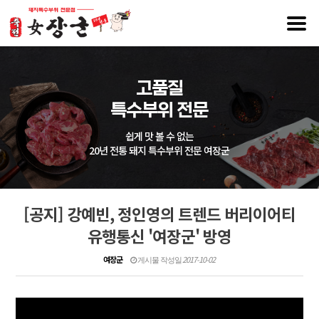
고품질
특수부위 전문
쉽게 맛 볼 수 없는
20년 전통 돼지 특수부위 전문 여장군
[공지] 강예빈, 정인영의 트렌드 버리이어티
유행통신 '여장군' 방영
여장군
2017-10-02
게시물 작성일