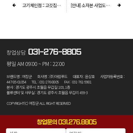
고기체인점 :: 고깃집창업비용 틈새시장 공략!
[안내] 소자본 사업도 특별하게 돼지 특수부위 전문점 '여장군'
031-276-8805
창업상담
평일 AM 09:00 ~ PM : 22:00
브랜드명 : 여장군
회사명 : (주)아람푸드
대표자 : 윤상호
사업자등록번호 :
447-85-01054
TEL : 031-276-8805
FAX : 031-761-5981
본사 : 경기도 광주시 초월읍 무갑길 103, 1층
물류센터 및 사무실 : 경기도 광주시 초월읍 무갑리 459-3
COPYRIGHT(C) 여장군 ALL RIGHT RESERVED
창업문의 031.276.8805