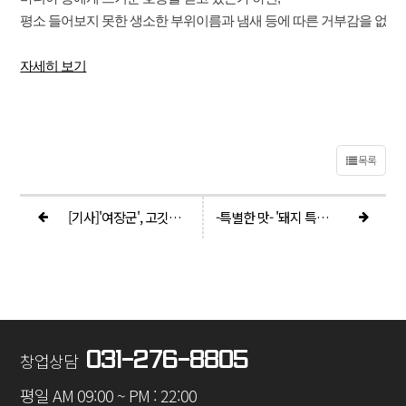
평소 들어보지 못한 생소한 부위이름과 냄새 등에 따른 거부감을 없애
자세히 보기
목록
[기사]'여장군', 고깃집 창업 성공? 인건비와 노동강도 줄인 창업시스템 갖춰야
-특별한 맛- '돼지 특수부위 전문점 여장군'
031-276-8805
창업상담
평일 AM 09:00 ~ PM : 22:00