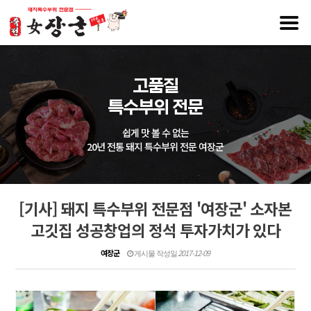
고품질
특수부위 전문
쉽게 맛 볼 수 없는
20년 전통 돼지 특수부위 전문 여장군
[기사] 돼지 특수부위 전문점 '여장군' 소자본
고깃집 성공창업의 정석 투자가치가 있다
여장군
2017-12-09
게시물 작성일