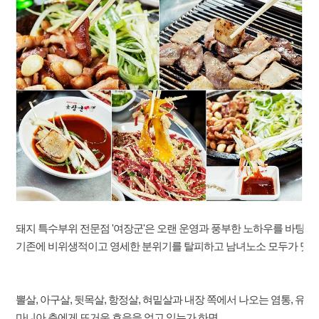
돼지 특수부위 전문점 '여장군'은 오랜 운영과 풍부한 노하우를 바탕으
기존에 비위생적이고 영세한 분위기를 탈피하고 남녀노소 모두가 맛있게
뽈살, 아구살, 뒷목살, 항정살, 혀밑살과 내장 쪽에서 나오는 염통, 유
마니아 층에게 뜨거운 호응을 얻고 있는가 하면,